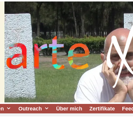
en
Outreach
Über mich
Zertifikate
Fee