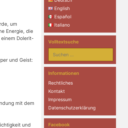
Deutsch
English
Español
Erde, um
Italiano
he Energie, die
 einem Dolerit-
Volltextsuche
Suchen
nach:
rper und Geist:
Informationen
Rechtliches
Kontakt
Impressum
rbindung mit dem
Datenschutzerklärung
Facebook
ichtigkeit und