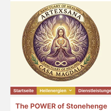
Zum
Inhalt
springen
Startseite
Heilenergien
Dienstleistung
The POWER of Stonehenge