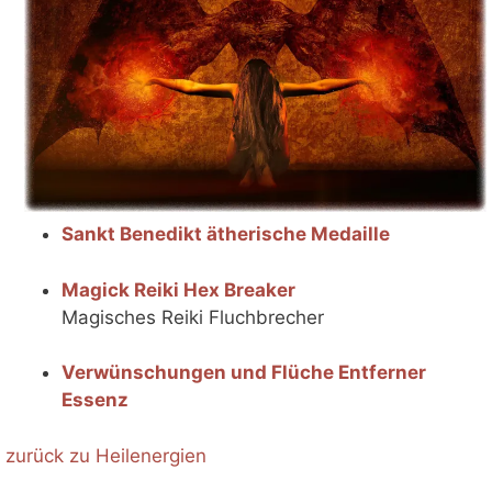
Sankt Benedikt ätherische Medaille
Magick Reiki Hex Breaker
Magisches Reiki Fluchbrecher
Verwünschungen und Flüche Entferner
Essenz
zurück zu Heilenergien