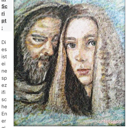
Sc
ri
pt
:
Di
es
ist
ei
ne
sp
ez
ifi
sc
he
En
er
gi