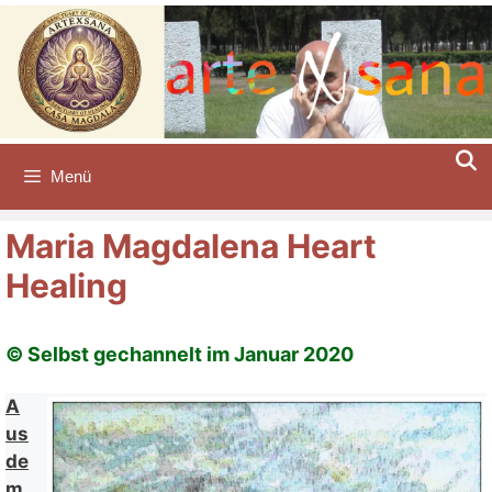
Zum
Inhalt
springen
Menü
Maria Magdalena Heart
Healing
© Selbst gechannelt im Januar 2020
A
us
de
m