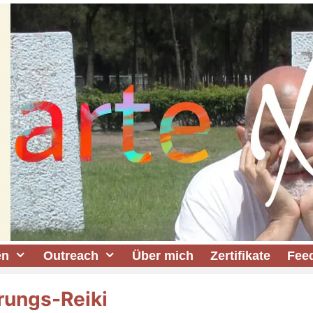
en
Outreach
Über mich
Zertifikate
Fee
rungs-Reiki