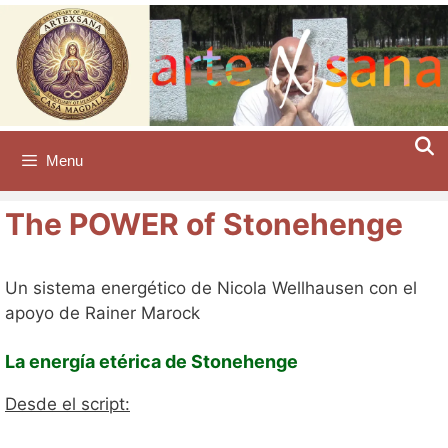
Saltar
al
contenido
Menu
The POWER of Stonehenge
Un sistema energético de Nicola Wellhausen con el
apoyo de Rainer Marock
La energía etérica de Stonehenge
Desde el script: