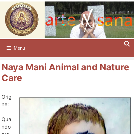
Vai
al
contenuto
Menu
Naya Mani Animal and Nature
Care
Origi
ne:
Qua
ndo