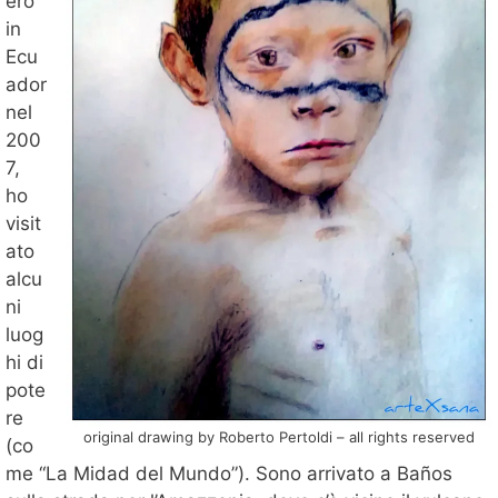
ero
in
Ecu
ador
nel
200
7,
ho
visit
ato
alcu
ni
luog
hi di
pote
re
original drawing by Roberto Pertoldi – all rights reserved
(co
me “La Midad del Mundo”). Sono arrivato a Baños