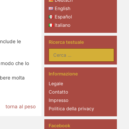
Deutsch
English
Español
Italiano
nclude le
Ricerca testuale
Ricerca
per:
in modo che lo
Informazione
 bere molta
Legale
Contatto
Impresso
torna al peso
Politica della privacy
Facebook