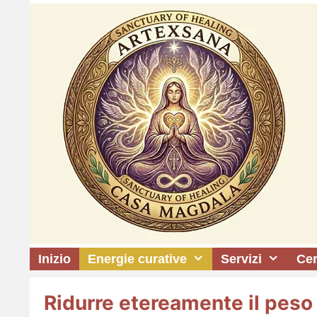
Vai
al
contenuto
Inizio
Energie curative
Servizi
Cer
Ridurre etereamente il peso